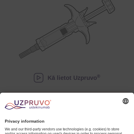
®
Kā lietot Uzpruvo
®
Uzpruvo
Zāļu apraksts
Šajā tīmekļa vietnē esošā informācija ir