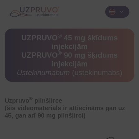
expand_more
®
UZPRUVO
45 mg šķīdums
injekcijām
®
UZPRUVO
90 mg šķīdums
injekcijām
Ustekinumabum
(ustekinumabs)
®
Uzpruvo
pilnšļirce
(šis videomateriāls ir attiecināms gan uz
45, gan arī 90 mg pilnšļirci)