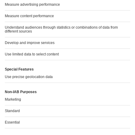
Kontaktinformācija
Lai saņemtu papildu informāciju par šīm zālēm,
lūdzam sazināties ar reģistrācijas apliecības īpašnieka
vietējo pārstāvniecību:
UAB „STADA Baltics“
Tel: +371
28016404