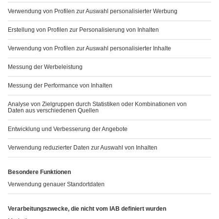
Bundesinstitut für Impfstoffe und biomedizinische
Arzneimittel
Paul-Ehrlich-Institut
Paul-Ehrlich-Str. 51-59, 63225 Langen
Tel: +49 6103 77 0
Fax: +49 6103 77 1234
Website: www.pei.de
anzeigen.
Indem Sie Nebenwirkungen melden, können Sie dazu
beitragen, dass mehr Informationen über die Sicherheit
dieses Arzneimittels zur Verfügung gestellt werden.
Kontakt
Falls Sie weitere Informationen über dieses
Arzneimittel wünschen, setzen Sie sich bitte mit dem