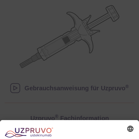
®
Gebrauchsanweisung für Uzpruvo
®
Uzpruvo
Fachinformation