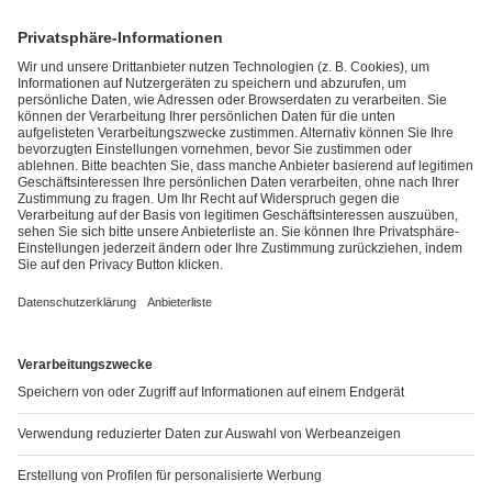
Die auf dieser Website enthaltenen
®
Informationen sind für Personen
Uzpruvo
Packungsbeilage: Informationen
®
bestimmt, denen Uzpruvo
für Anwender
(Ustekinumab) verschrieben wurde.
®
Ich bestätige, dass mir Uzpruvo
verschrieben
wurde.
Meldung von Nebenwirkungen
Wenn Sie Nebenwirkungen bemerken, wenden Sie sich
an Ihren Arzt oder Ihren Apotheker.
Dies gilt auch für Nebenwirkungen, die nicht in dieser
Packungsbeilage angegeben sind.
Sie können Nebenwirkungen auch direkt dem