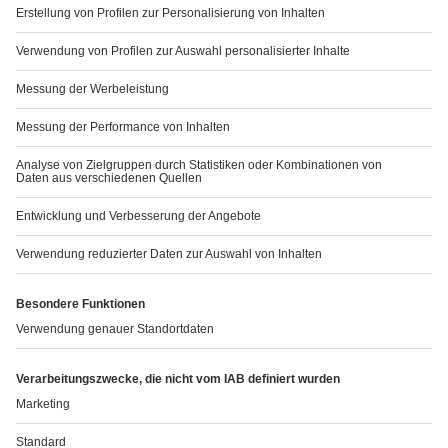
Traisengasse 5
1200 WIEN
ÖSTERREICH
Fax: + 43 (0) 50 555 36207
Website: http://www.basg.gv.at/
anzeigen.
Indem Sie Nebenwirkungen melden, können Sie dazu
beitragen, dass mehr Informationen über die Sicherheit
dieses Arzneimittels zur Verfügung gestellt werden.
Kontakt
Falls Sie weitere Informationen über dieses
Arzneimittel wünschen, setzen Sie sich bitte mit dem
örtlichen Vertreter des pharmazeutischen
Unternehmers in Verbindung.