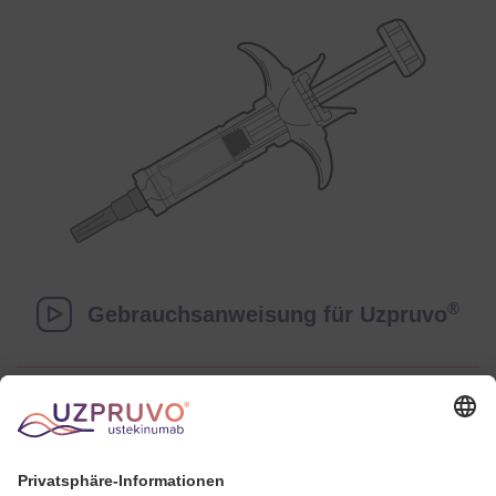
®
Gebrauchsanweisung für Uzpruvo
®
Uzpruvo
Fachinformation