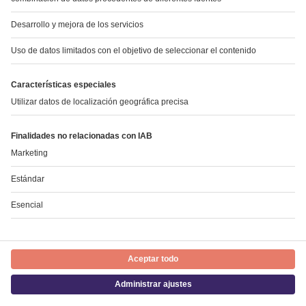
Mediante la comunicación de efectos adversos usted
puede contribuir a proporcionar más información sobre la
seguridad de este medicamento.
Contacto
Pueden solicitar más información respecto a este
medicamento dirigiéndose al representante local del
titular de la autorización de comercialización:
Laboratorio STADA, S.L.
Tel: +34 934738889
© Copyright STADA Arzneimittel AG 2026
Privacy Policy