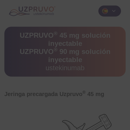
expand_more
®
UZPRUVO
45 mg solución
inyectable
®
UZPRUVO
90 mg solución
inyectable
ustekinumab
®
Jeringa precargada Uzpruvo
45 mg