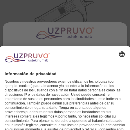
La información contenida en esta página
®
Cómo usar Uzpruvo
web está destinada a sujetos a los que se
®
les ha recetado Uzpruvo
(ustekinumab).
®
Uzpruvo
Ficha técnica o Resumen de las
Entiendo y confirmo que soy un paciente al que se
®
le ha recetado Uzpruvo
.
características del producto